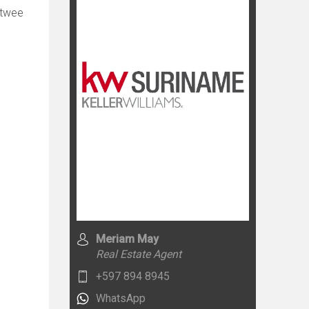
 twee
Meriam May
Real Estate Agent
+597 894 8945
WhatsApp