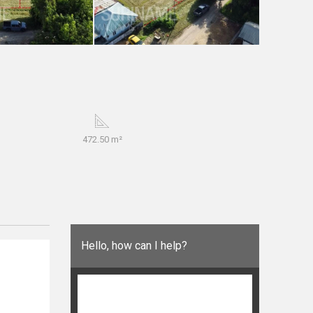
472.50 m²
Hello, how can I help?