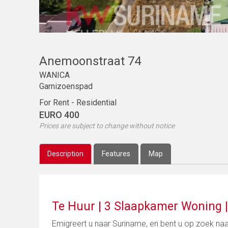
Anemoonstraat 74
WANICA
Garnizoenspad
For Rent - Residential
EURO 400
Prices are subject to change without notice
Description
Features
Map
Te Huur | 3 Slaapkamer Woning |
Emigreert u naar Suriname, en bent u op zoek naar