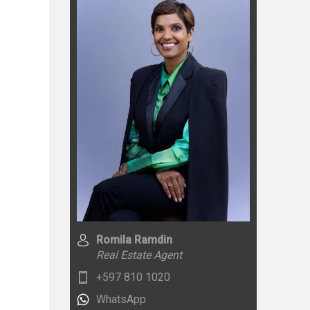
Romila Ramdin
Real Estate Agent
+597 810 1020
WhatsApp