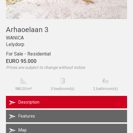
Arhaoelaan 3
WANICA
Lelydorp
For Sale - Residential
EURO 95.000
Prices are subject to change without notice
980.20 m²
3 bedroom(s)
2 bathroom(s)
Description
Features
Map