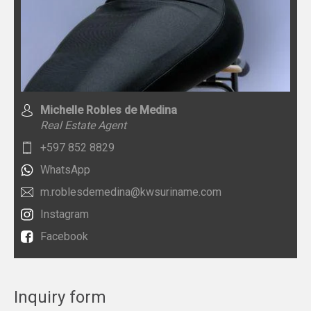
Michelle Robles de Medina
Real Estate Agent
+597 852 8829
WhatsApp
m.roblesdemedina@kwsuriname.com
Instagram
Facebook
Inquiry form