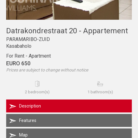
Datrakondrestraat 20 - Appartement
PARAMARIBO-ZUID
Kasabaholo
For Rent - Apartment
EURO 650
Prices are subject to change without notice
2 bedroom(s)
1 bathroom(s)
Description
Features
Map