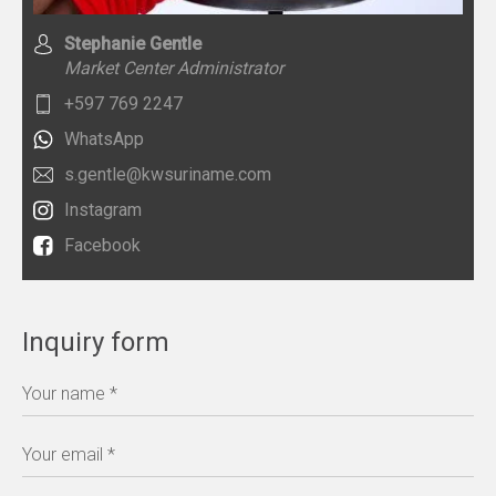
Stephanie Gentle
Market Center Administrator
+597 769 2247
WhatsApp
s.gentle@kwsuriname.com
Instagram
Facebook
Inquiry form