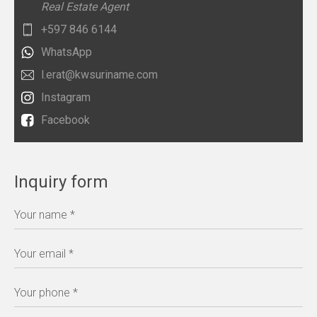
Real Estate Agent
+597 846 6144
WhatsApp
l.erat@kwsuriname.com
Instagram
Facebook
Inquiry form