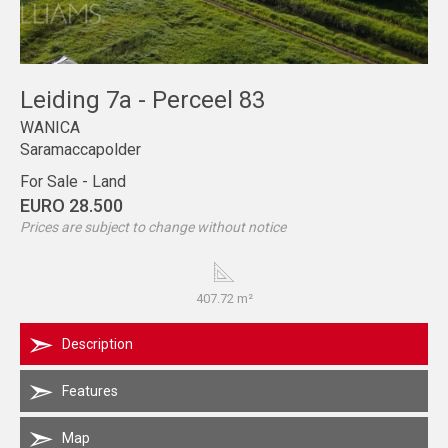
Leiding 7a - Perceel 83
WANICA
Saramaccapolder
For Sale - Land
EURO 28.500
Prices are subject to change without notice
407.72 m²
Description
Features
Map