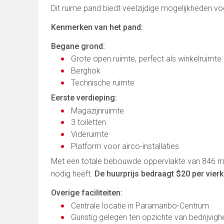
Dit ruime pand biedt veelzijdige mogelijkheden v
Kenmerken van het pand:
Begane grond:
Grote open ruimte, perfect als winkelruim
Berghok
Technische ruimte
Eerste verdieping:
Magazijnruimte
3 toiletten
Videruimte
Platform voor airco-installaties
Met een totale bebouwde oppervlakte van 846 m² 
nodig heeft.
De huurprijs bedraagt $20 per vier
Overige faciliteiten:
Centrale locatie in Paramaribo-Centrum
Gunstig gelegen ten opzichte van bedrijvigh