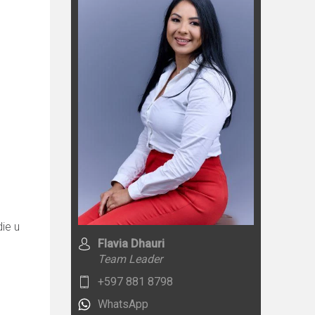
ie u
Flavia Dhauri
Team Leader
+597 881 8798
WhatsApp