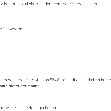
oor kantoren, winkels, of andere commerciële doeleinden.
te of showroom
en een perceelgrootte van 554,8 m² biedt dit pand alle ruimte d
kante meter per maand.
eid, winkels, en eetgelegenheden