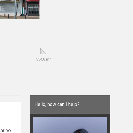
554.8 m²
Hello, how can I help?
aribo.